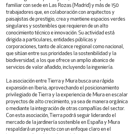
familiar con sede en Las Rozas (Madrid) y más de 150
trabajadores que, en colaboración con arquitectos y
paisajistas de prestigio, crea y mantiene espacios verdes
Recuperar la contraseña
singulares y sostenibles que requieren de un alto
conocimiento técnico e innovación. Su actividad está
dirigida a particulares, entidades públicas y
corporaciones, tanto de alcance regional como nacional,
que sitúan entre sus prioridades la sostenibilidad y la
biodiversidad, a los que ofrece un amplio abanico de
servicios de valor añadido, incluyendo la ingeniería.
Acepto la
política de privacidad
La asociación entre Tierra y Miura busca una rápida
expansión en Iberia, aprovechando el posicionamiento
privilegiado de Tierra y la experiencia de Miura en escalar
proyectos de alto crecimiento, ya sea de manera orgánica
o mediante la integración de otras compañías del sector.
Con esta asociación, Tierra podrá seguir liderando el
* Campos obligatorios
mercado de la jardinería sostenible en España y Miura
respaldará un proyecto con un enfoque claro en el