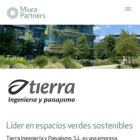
La Firma
Cerrar x
Estrategias
Acceso
Tierra
Suscríbete
a nuestra
Inversores
Sostenibilidad
newsletter
Usuario
Participadas
Área del inversor
Contraseña
Noticias
Líder en espacios verdes sostenibles
ES
EN
Tierra Ingeniería y Paisajismo, S.L. es una empresa