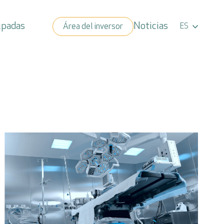
Noticias
ipadas
Área del inversor
ES
Cerrar x